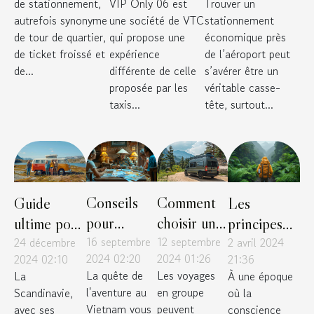
de stationnement,
VIP Only 06 est
Trouver un
mobilité
VTC entre
près de
autrefois synonyme
une société de VTC
stationnement
Nice et Saint-
l'aéroport ?
de tour de quartier,
qui propose une
économique près
Tropez !
de ticket froissé et
expérience
de l’aéroport peut
de...
différente de celle
s’avérer être un
proposée par les
véritable casse-
taxis...
tête, surtout...
Conseils
Comment
Guide
Les
pour
choisir un
ultime pour
principes
choisir une
16 septembre
van
12 septembre
un road trip
24 décembre
du tourisme
2 avril 2024
2024 02:20
2024 01:26
2024 02:10
21:36
agence de
modulable
réussi en
vert :
La quête de
Les voyages
La
À une époque
voyage
pour
Scandinavie
comment
l'aventure au
en groupe
Scandinavie,
où la
locale au
voyager
voyager de
Vietnam vous
peuvent
avec ses
conscience