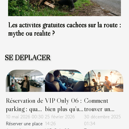
Les activités gratuites cachées sur la route :
mythe ou réalité ?
SE DÉPLACER
Réservation de
VIP Only 06 :
Comment
parking : quand
bien plus qu’un
trouver un
la technologie
10 mai 2026 00:30
taxi, le meilleur
25 février 2026
stationnement
30 décembre 2025
Réserver une place
14:26
01:34
simplifie la
service de
économique