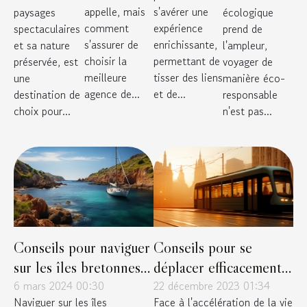
Vietnam
jusqu'à 7
manière
appelle, mais
s'avérer une
paysages
écologique
comment
expérience
personnes
spectaculaires
prend de
éco-
s'assurer de
enrichissante,
et sa nature
l'ampleur,
responsable
choisir la
permettant de
préservée, est
voyager de
meilleure
tisser des liens
une
manière éco-
agence de...
et de...
destination de
responsable
choix pour...
n'est pas...
Conseils pour naviguer
Conseils pour se
sur les îles bretonnes
déplacer efficacement
en bateau
6 mars 2024 00:30
en milieu urbain
22 décembre 2023 01:34
Naviguer sur les îles
Face à l'accélération de la vie