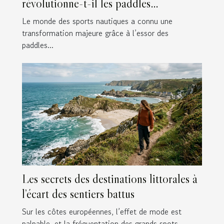
révolutionne-t-il les paddles
gonflables ?
Le monde des sports nautiques a connu une
transformation majeure grâce à l’essor des
paddles...
Les secrets des destinations littorales à
l’écart des sentiers battus
Sur les côtes européennes, l’effet de mode est
palpable, et la fréquentation des grands spots...