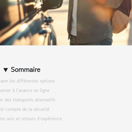
Sommaire
rer les différentes options
erver à l’avance en ligne
er des transports alternatifs
nir compte de la sécurité
les avis et retours d’expérience