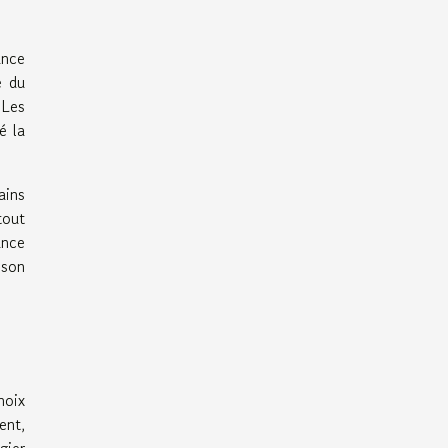
ance
e du
 Les
é la
ains
tout
ance
 son
hoix
ent,
gier