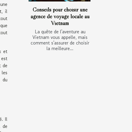
 une
Conseils pour choisir une
, il
agence de voyage locale au
tout
Vietnam
ique
La quête de l'aventure au
tout
Vietnam vous appelle, mais
comment s'assurer de choisir
la meilleure...
x et
 est
t de
 les
e du
. Il
u de