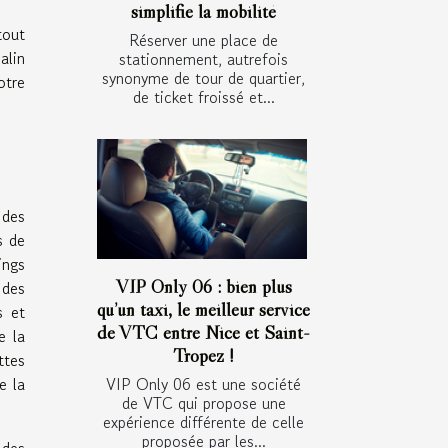
simplifie la mobilité
tout
Réserver une place de
alin
stationnement, autrefois
synonyme de tour de quartier,
otre
de ticket froissé et...
 des
s de
ings
VIP Only 06 : bien plus
 des
qu’un taxi, le meilleur service
s et
de VTC entre Nice et Saint-
e la
Tropez !
ttes
e la
VIP Only 06 est une société
de VTC qui propose une
expérience différente de celle
proposée par les...
 des