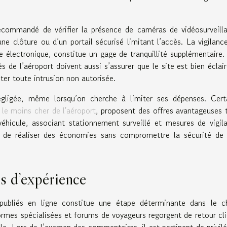
ecommandé de vérifier la présence de caméras de vidéosurveill
ne clôture ou d’un portail sécurisé limitant l’accès. La vigilanc
ce électronique, constitue un gage de tranquillité supplémentaire.
s de l’aéroport doivent aussi s’assurer que le site est bien éclair
ter toute intrusion non autorisée.
égligée, même lorsqu’on cherche à limiter ses dépenses. Cert
 le moins cher de l'aéroport
, proposent des offres avantageuses 
éhicule, associant stationnement surveillé et mesures de vigil
t de réaliser des économies sans compromettre la sécurité de
rs d’expérience
 publiés en ligne constitue une étape déterminante dans le c
ormes spécialisées et forums de voyageurs regorgent de retour cli
e. Lors de l’examen des commentaires, il est pertinent de privilé