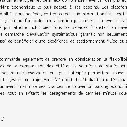
parking économique le plus adapté à ses besoins. Les platefo
 alliés pour accéder, en temps réel, aux informations sur les tar
 est judicieux d’accorder une attention particulière aux éventuels f
 prix affiché inclut bien tous les services (transfert en nave
ette démarche d’évaluation systématique garantit non seulemen
aussi de bénéficier d’une expérience de stationnement fluide et 
ecommande également de prendre en considération la flexibilit
 lors de la comparaison des différentes solutions de stationne
oposant une réservation en ligne anticipée permettent souven
er la gestion du trajet vers l’aéroport. En étudiant la différencia
ageur averti maximise ses chances de trouver un parking économ
ces, tout en évitant les désagréments de dernière minute sou
ne