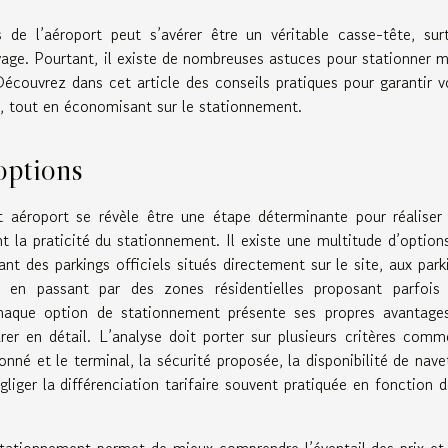
de l’aéroport peut s’avérer être un véritable casse-tête, sur
age. Pourtant, il existe de nombreuses astuces pour stationner m
Découvrez dans cet article des conseils pratiques pour garantir v
ité, tout en économisant sur le stationnement.
options
t aéroport se révèle être une étape déterminante pour réaliser
t la praticité du stationnement. Il existe une multitude d’option
nt des parkings officiels situés directement sur le site, aux park
, en passant par des zones résidentielles proposant parfois
haque option de stationnement présente ses propres avantage
rer en détail. L’analyse doit porter sur plusieurs critères comm
nné et le terminal, la sécurité proposée, la disponibilité de nave
iger la différenciation tarifaire souvent pratiquée en fonction d
tationnement permet de mieux comprendre l’éventail des prix et