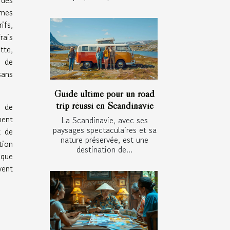
rmes
ifs,
rais
tte,
t de
sans
Guide ultime pour un road
trip réussi en Scandinavie
é de
ment
La Scandinavie, avec ses
paysages spectaculaires et sa
t de
nature préservée, est une
tion
destination de...
ique
vent