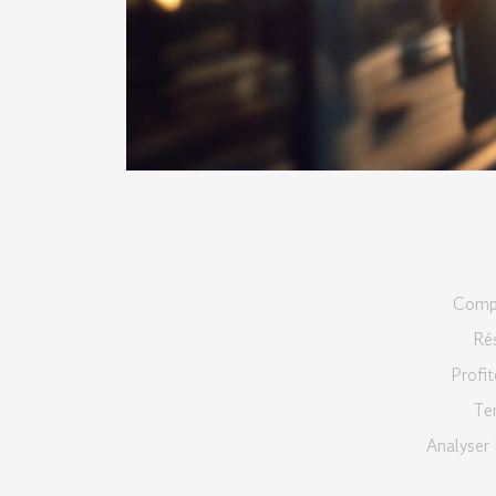
Compa
Rés
Profit
Te
Analyser 