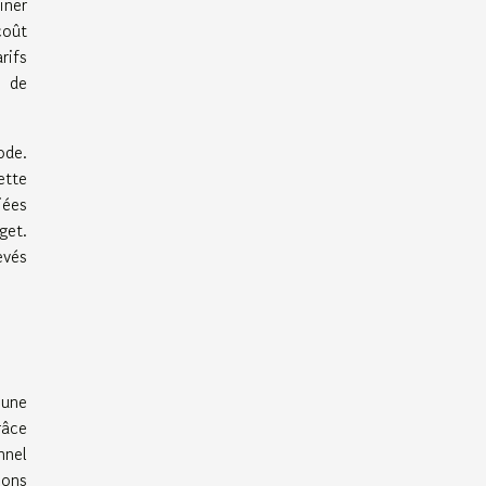
iner
coût
rifs
s de
ode.
ette
iées
get.
evés
 une
râce
nnel
ions