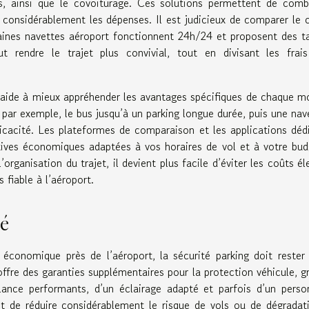
ins, ainsi que le covoiturage. Ces solutions permettent de comb
nt considérablement les dépenses. Il est judicieux de comparer le 
taines navettes aéroport fonctionnent 24h/24 et proposent des ta
t rendre le trajet plus convivial, tout en divisant les frai
 aide à mieux appréhender les avantages spécifiques de chaque m
– par exemple, le bus jusqu’à un parking longue durée, puis une nav
ficacité. Les plateformes de comparaison et les applications déd
atives économiques adaptées à vos horaires de vol et à votre bud
organisation du trajet, il devient plus facile d’éviter les coûts él
 fiable à l’aéroport.
té
t économique près de l’aéroport, la sécurité parking doit rester
offre des garanties supplémentaires pour la protection véhicule, g
llance performants, d’un éclairage adapté et parfois d’un perso
t de réduire considérablement le risque de vols ou de dégradat